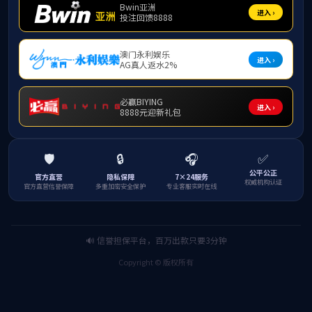
03/03
2023
校纪检处到9728太阳集团开展一线员工工作 2月27日，
为落实9728太阳集团一线员工工作规定，校纪委副书
记、纪检处处长刘德钦带领纪检处张捷、古玥、赵雷
修、陈康、李一莎、侯艳艳等六位同志到9728太阳集
团召开...
【开学第一课】9728太阳集团2023年春季学期“开学第一课”开讲了
03/02
2023
【开学第一课】9728太阳集团2023年春季学期“开学第
一课”开讲了 2月28日，9728太阳集团在设计楼阶梯教
室204组织开展2023年春季学期“开学第一课”。公司党
委书记王宏虬、经理袁哲共同为全院辅导员和班主任
老...
9728太阳集团召开党委领导班子和党员领导干部2022年度民主生活会
01/04
2023
9728太阳集团召开党委领导班子和党员领导干部2022
年度民主生活会 2023年1月3日，9728太阳集团召开党
委领导班子和党员领导干部2022年度民主生活会。会
议由公司党委书记王宏虬同志主持，公司党委第三督
导组组长...
9728太阳集团召开党的二十大精神学习会
11/28
2022
9728太阳集团召开党的二十大精神学习会 11月27日上
午，公司党委在设计楼204召开全体教师大会，集中学