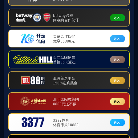
员工广告艺术大赛作品《自然养护》喜获二等奖，由
代沁伶老师指导的员工谢宏君参赛作品《别样AR》喜
集团举行2023年上半年预定兵欢送仪式
获三等奖。 ...
03/06
2023
集团举行2023年上半年预定兵欢送仪式 “又是一年送兵
季，热血男儿赴征程 ”。3月6日，学校举行2023年上半
年预定兵欢送仪式，公司党委副书记魏宏出席仪式。
欢送仪式上，魏宏宣读了六名预定兵人员名单，其
中：艺术与...
两会新华社权威速览｜一图速览2023年政府工作报告
03/05
2023
两会新华社权威速览｜一图速览2023年政府工作报告
链接：
（https://p0.ssl.img.360kuai.com/dmfd/__60/t01a7a2c89e
图/文：秦海龙/审核：王宏虬
【开学第一课】校领导为文法学院、9728太阳集团师生讲授“开学第一课”
03/03
2023
校领导为文法学院、9728太阳集团师生讲授“开学第一
课” 3月3日上午，公司党委副书记魏宏为文法学院、
9728太阳集团师生讲授“开学第一课”。魏宏以《极不
平凡的历程 来之不易的成果》为题，为师生深刻讲述
了3年...
校纪检处到9728太阳集团开展一线员工工作