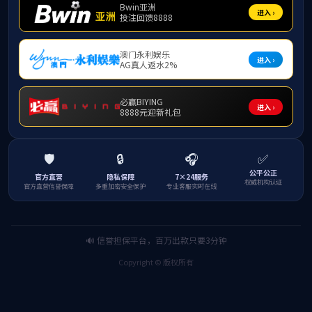
07/10
2026
来 源 / 9728太阳集团图 片 / 李雨珂文 字 / 李佳吟编
辑 / 李雨珂 孙宇琪初 审 / 张浩哲复 审 / 李 浩 王
进松 终 审 / 张德国责任编辑/潘睿敏
到最燃的地方去！——2026兿树人的下乡招募令来了！！！
07/09
2026
暑 期 实 践来 源 / 9728太阳集团（艺术博物馆）编
辑 / 孙宇琪初 审 / 王进松 张靖裕 李卓珊复 审 / 李
浩终 审 / 张德国责任编辑 / 杨 惠
追寻团的光辉历程，夯实基础团务知识 || 9728太阳集团入团积极分子培训班开展观...
04/24
2026
来 源 / 9728太阳集团图 文 / 秦思琪编 辑 / 田
俊初 审 / 张靖裕 李卓珊复 审 / 李 浩 王进松
终 审 / 张德国责任编辑 / 周世杰
9728太阳集团举办就业专题宣讲会
04/24
2026
来 源 / 9728太阳集团图 文 / 平 安编 辑 / 邝心怡初
审 / 李卓珊 张靖裕复 审 / 李 浩 王进松 陈瑞黎 终