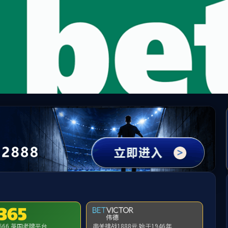
9728太阳集团(股份公司)·Official website
公司动态
党群工作
人才培养