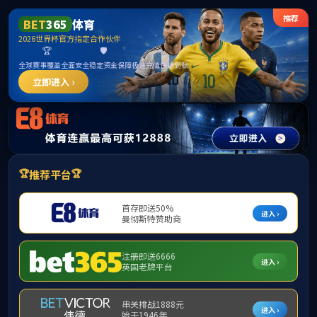
9728太阳集团(股份公司)·Official website
人才培养
本科生
当前位置：
网站首页
->
人才培养
->
本科生
公司领导带队走访员工宿舍
03/23
2021
为深入了解学院员工日常生活及学习情况，进一步强
化员工宿舍的安全管理。3月17日，公司党委书记王宏