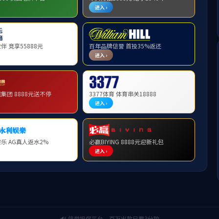
9728太阳集团本科员工临时困难
发布日期：2023-11-10
团本科员工临时困难补助审批表（员工用）
新表-9728太阳集团本科