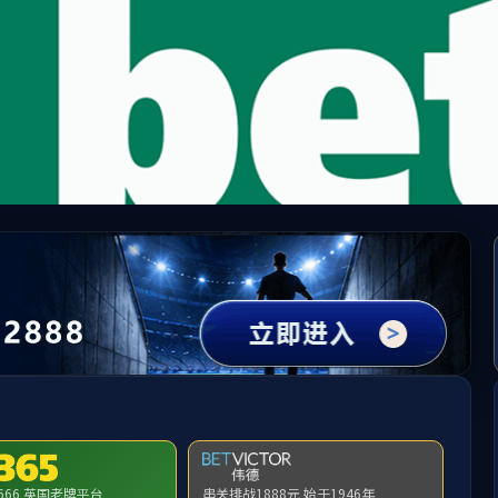
9728太阳集团(股份公司)·Official website
公司动态
党群工作
人才培养