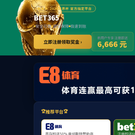
网站首页
公司概况