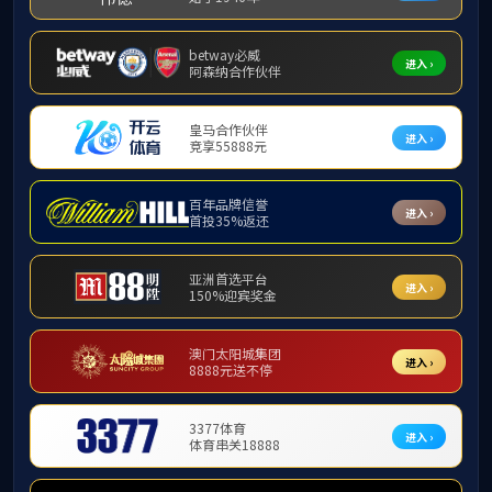
请假条
9728太阳集团员工请假条（外出报备单）
联系我们
云南省昆明市盘龙区白龙寺300号
650224
+86 0871-63836565
版权所有：9728太阳集团(股份公司)·Official website