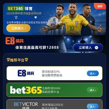
9728太阳集团(股份公司)·Official website
下载中心
员工下载
当前位置：
网站首页
->
下载中心
->
员工下载
->
正文
请假条
发布日期：2023-10-15