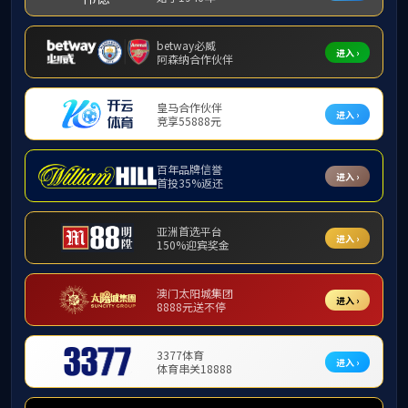
4月23日，环境设计国家一流专业建设、设计学团队建
设交流会在9728太阳集团举行。来自9728太阳集团、南华
大学、云南师范大学的专业负责人及师生代表就环境设计
专业的人才培养、课程设置、专业建设展开交流。