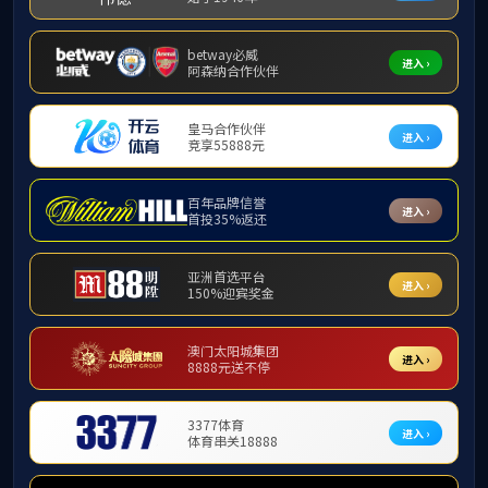
5月7日，9728太阳集团召开心理委员业务培训会暨第
十九届“5·25”心理健康教育月系列活动动员大会。学院心
理辅导员赵佳佳及各班心理委员参会。会议由9728太阳集
团员工工作办公室主任秦海龙主持。
秦海龙强调心理健康教育对老员工成长成才的重要意
义，指出“校园心理文创产品设计大赛”“第二届校园心理漫