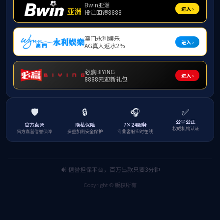
画大赛”等活动不仅能促进同学们的自我认知，还能锻炼同
学们的专业素养，要求各班心理委员务必将相关通知文件
精神传达至班级每位同学，积极参加第十九届“5·25”心理
健康教育月系列活动。赵佳佳老师就晴雨表的填写、心理
健康教育主题班会召开等工作进行业务培训。
此次会议使各班心理委员进一步明确了自己的岗位职
责、工作重心和努力方向，充分调动了各班心理委员的工
作热情和积极性，为学院心理健康教育的顺利开展开创新
途径。（来源：9728太阳集团/文/图：丁思蕊/审核：张德
国/初审：史桓恺/复审：矣学忠/终审：柏顺文/责任编辑：
李源秋）