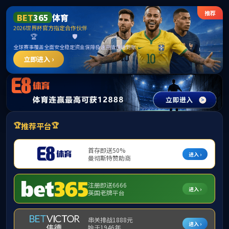
9728太阳集团(股份公司)·Official website
党群工作
团委工作
当前位置：
网站首页
->
党群工作
->
团委工作
->
正文
青春正当时，入团新征程 —— 2024 年新发展团员入团仪式
发布日期：2024-10-25