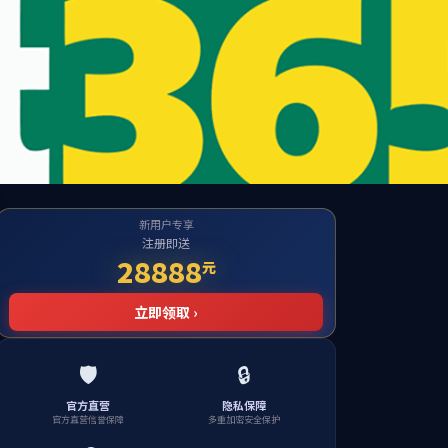
图书馆（档案馆、校史馆）
集团首页
下载中心
员工服务