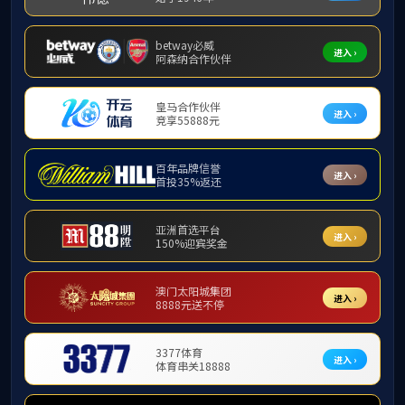
公司党委理论学习中心组召开2024年第七次集体学
习会议6月6日，公司党委理论学习中心组召开2024年第七
次集体学习会议。会议由公司党委书记张德国主持，公司
党委委员参加会议。公司党委副书记魏宏、马克思主义公
司党委书记李福源、9728太阳集团（艺术博物馆）经理
（馆长）李生森列席会议。