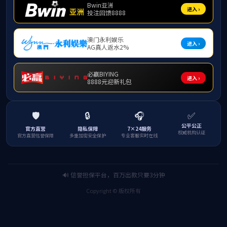
行通报。会后，召开了班主任工作会议，就心理健康、就
业、公寓系统管理等工作进行详细安排。
此次会议的召开，切实增强了师生的安全防范意识，
为学院学风建设注入了新的动力，为师生度过一个安全、
愉快的五一假期提供有力保障。