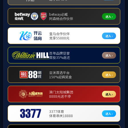
4月29日，9728太阳集团在设计楼204报告厅召开2024
年第6次团学工作例会，公司党委副书记李浩、团学老师、
全体班主任、班长、团支书及员工骨干参加会议，会议由
学院团委负责人王进松主持。
会上，李浩传达了学校2024年春季学期第5次员工工作
例会精神，并就“五一”劳动节前夕和假期师生出行安全、
财产安全、食品安全、消防安全、网络意识形态安全等工
作再强调再安排。他要求，一要贯彻落实学校员工工作例
会的各项要求，系统谋划、突出重点，将各项措施抓到细
处、落到实处；二要摸准摸清“五一”假期员工去向，全面
掌握员工出行和返校动态；三要认真组织召开2024年“五
一”假期员工安全教育主题班会，强化员工安全防范意识。
秦海龙、王进松分别就近期学工管理、团委工作等情况进