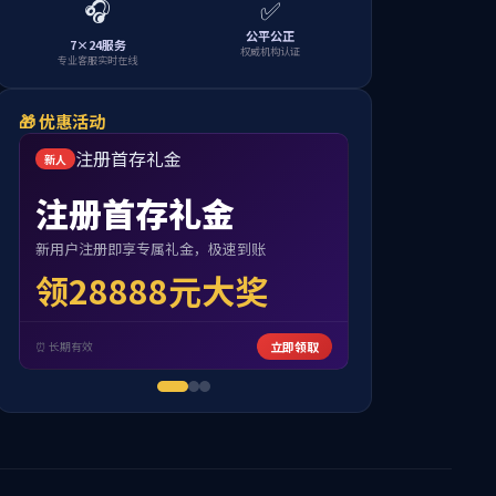
当前位置：
网站首页
->
党群工作
->
党建工作
->
正文
育日活动启动仪式
动仪式。公司党委副书记李浩，团委工作负责人、员工骨干参加仪式。