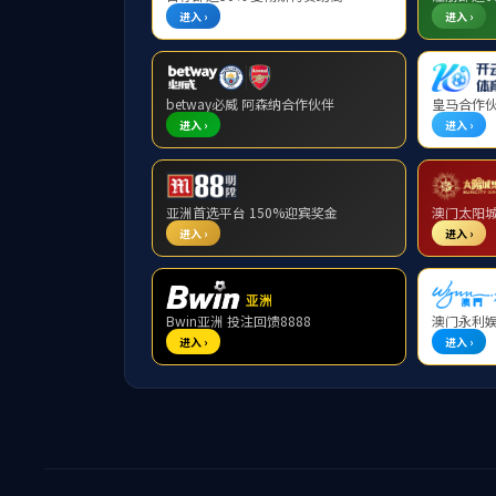
党群工作
党建工作
党建工作
团委工作
工会风采
理论学习
4月11日，9