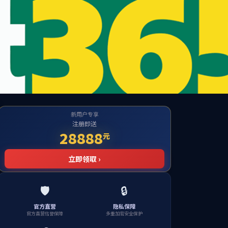
图书馆（档案馆、校史馆）
集团首页
下载中心
员工服务