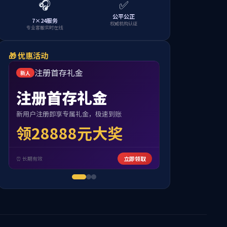
当前位置：
网站首页
->
公司动态
->
招聘信息
->
正文
公司