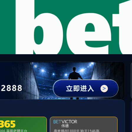
9728太阳集团(股份公司)·Official website
公司动态
党群工作
人才培养