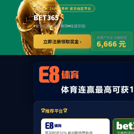
网站首页
公司概况